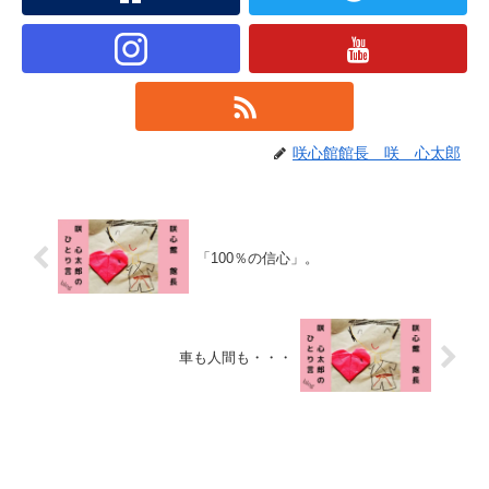
咲心館館長 咲 心太郎
「100％の信心」。
車も人間も・・・