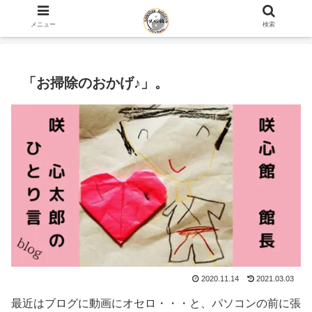
ホーム
咲心館 館長 咲 心太郎のひとり言 blog
メニュー
検索
「お掃除のおかげ♪」。
2020.11.14
2021.03.03
最近はブログに動画にオセロ・・・と、パソコンの前に張