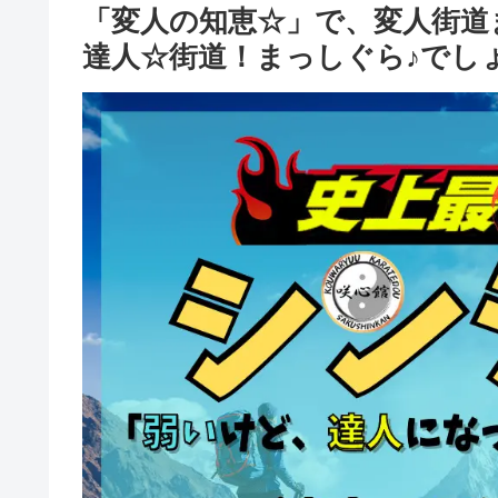
「変人の知恵☆」で、変人街道
達人☆街道！まっしぐら♪でし