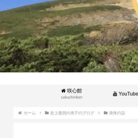
咲心館
YouTub
sakushinkan
ホーム
史上最弱の弟子のブログ
身体の話