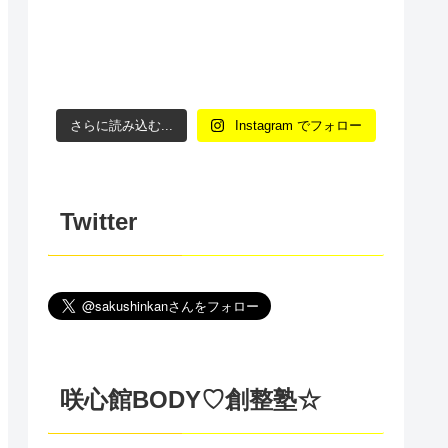
さらに読み込む...
Instagram でフォロー
Twitter
咲心館BODY♡創整塾☆