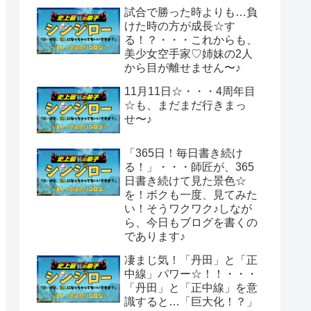
試合で勝った時よりも…負
けた時の方が成長☆す
る！？・・・これからも、
美少女空手家♡姉妹の2人
から目が離せません〜♪
11月11日☆・・・4周年目
☆も、まだまだ行きまっ
せ〜♪
「365日！毎日書き続け
る！」・・・師匠が、365
日書き続けて見た景色☆
を！ボクも一度、見てみた
い！そうワクワク♪しなが
ら、今日もブログを書くの
であります♪
凄まじ気！「丹田」と「正
中線」パワー☆！！・・・
「丹田」と「正中線」を意
識すると…「巨大化！？」