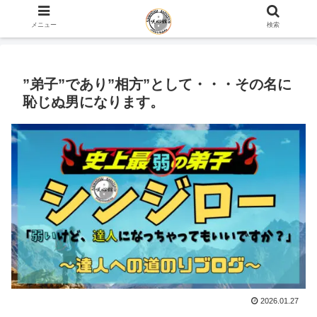
ホーム
史上最弱の弟子のブログ
メニュー
検索
”弟子”であり”相方”として・・・その名に
恥じぬ男になります。
2026.01.27