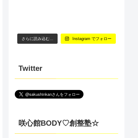
さらに読み込む...
Instagram でフォロー
Twitter
咲心館BODY♡創整塾☆