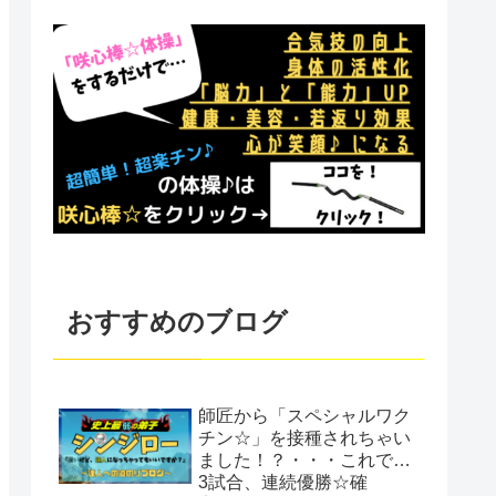
おすすめのブログ
師匠から「スペシャルワク
チン☆」を接種されちゃい
ました！？・・・これで…
3試合、連続優勝☆確