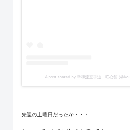
A post shared by 幸和流空手道 咲心館 (@kouwa
先週の土曜日だったか・・・