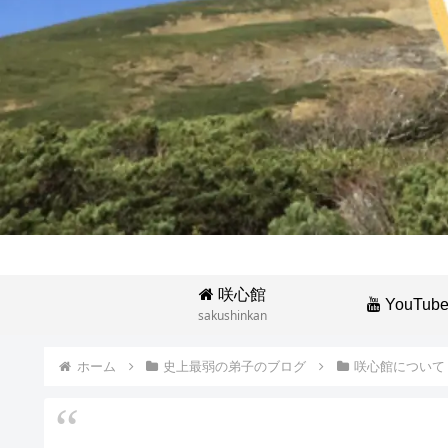
咲心館
YouTub
sakushinkan
ホーム
史上最弱の弟子のブログ
咲心館について