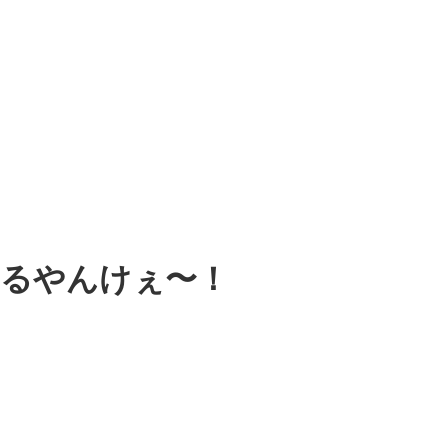
てるやんけぇ〜！