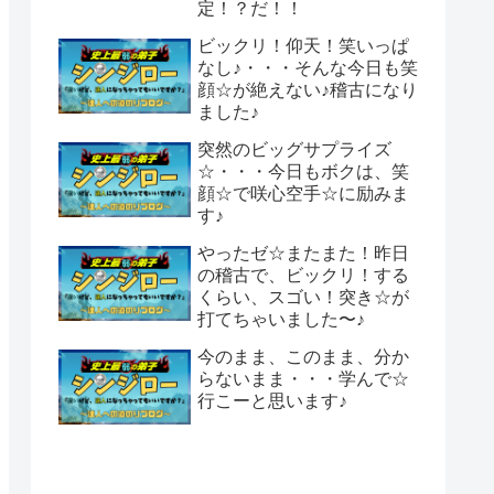
定！？だ！！
ビックリ！仰天！笑いっぱ
なし♪・・・そんな今日も笑
顔☆が絶えない♪稽古になり
ました♪
突然のビッグサプライズ
☆・・・今日もボクは、笑
顔☆で咲心空手☆に励みま
す♪
やったゼ☆またまた！昨日
の稽古で、ビックリ！する
くらい、スゴい！突き☆が
打てちゃいました〜♪
今のまま、このまま、分か
らないまま・・・学んで☆
行こーと思います♪