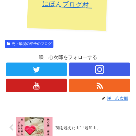
にほんブログ村
史上最弱の弟子のブログ
咲 心次郎をフォローする
咲 心次郎
”知を越えた山”「越知山」