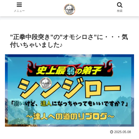
ホーム
史上最弱の弟子のブログ
メニュー
検索
”正拳中段突き”の”オモシロさ”に・・・気
付いちゃいました♪
2025.05.08