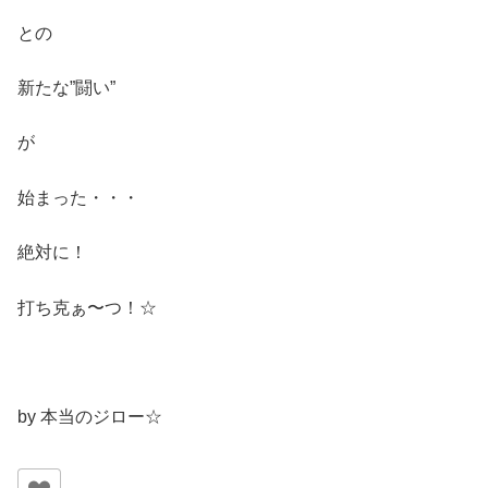
との
新たな”闘い”
が
始まった・・・
絶対に！
打ち克ぁ〜つ！☆
by 本当のジロー☆