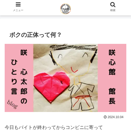
ホーム
咲心館 館長 咲 心太郎のひとり言 blog
メニュー
検索
ボクの正体って何？
2024.10.04
今日もバイトが終わってからコンビニに寄って