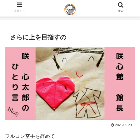
ホーム
咲心館 館長 咲 心太郎のひとり言 blog
メニュー
検索
さらに上を目指すの
2025.05.23
フルコン空手を辞めて