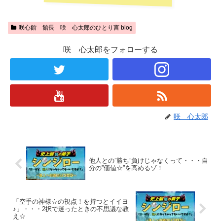
咲心館 館長 咲 心太郎のひとり言 blog
咲 心太郎をフォローする
咲 心太郎
他人との”勝ち”負けじゃなくって・・・自
分の”価値☆”を高めるゾ！
「空手の神様☆の視点！を持つとイイヨ
♪」・・・2択で迷ったときの不思議な教
え☆