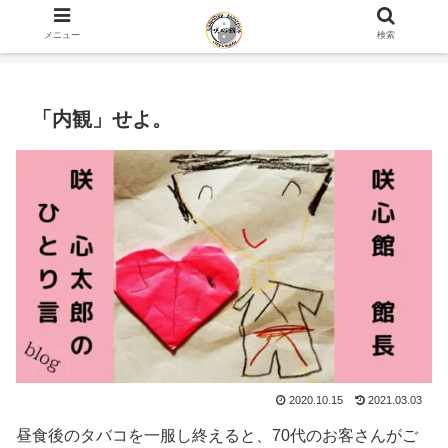
ホーム
咲心館 館長 咲 心太郎のひとり言 blog
メニュー
検索
「内観」せよ。
2020.10.15
2021.03.03
昼食後のタバコを一服し終えると、70代のお客さんがご